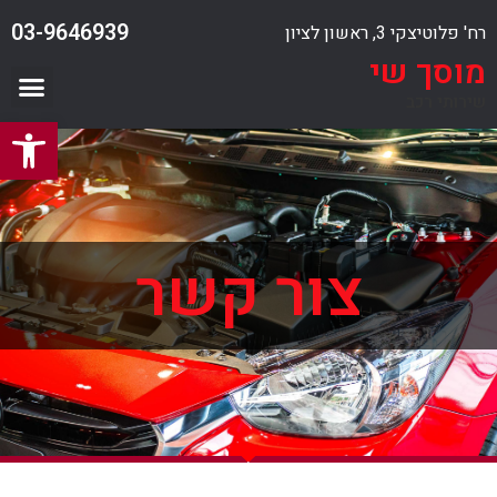
03-9646939
רח' פלוטיצקי 3, ראשון לציון
מוסך שי
שירותי רכב
פתח סרגל נגישות
צור קשר