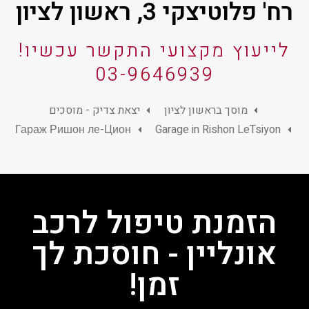
רח' פלוטיצקי 3, ראשון לציון
לייעוץ מקצועי התקשר עכשיו!
03-9646939
מוסך בראשון לציון
יצאת צדיק - מוסכים
Гараж Ришон ле-Цион
Garage in Rishon LeTsiyon
הזמנת טיפול לרכב
אונליין - חוסכת לך
זמן!